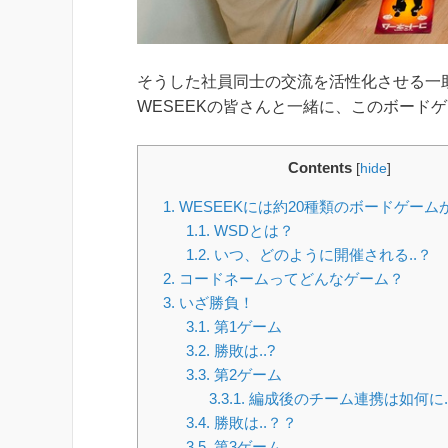
そうした社員同士の交流を活性化させる一
WESEEKの皆さんと一緒に、このボード
Contents
[
hide
]
1.
WESEEKには約20種類のボードゲーム
1.1.
WSDとは？
1.2.
いつ、どのように開催される..？
2.
コードネームってどんなゲーム？
3.
いざ勝負！
3.1.
第1ゲーム
3.2.
勝敗は..?
3.3.
第2ゲーム
3.3.1.
編成後のチーム連携は如何に..
3.4.
勝敗は..？？
3.5.
第3ゲーム