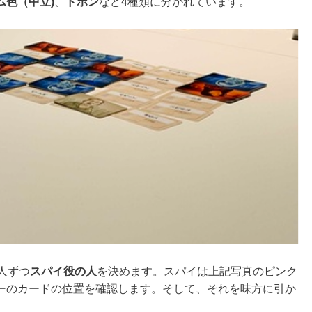
ム色（中立)
、
ドボン
など4種類に分かれています。
人ずつ
スパイ役の人
を決めます。スパイは上記写真のピンク
ーのカードの位置を確認します。そして、それを味方に引か