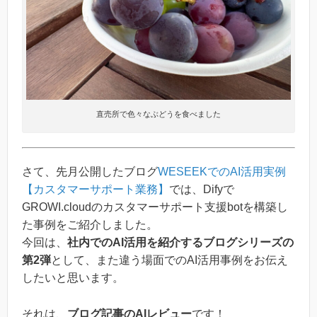
直売所で色々なぶどうを食べました
さて、先月公開したブログ
WESEEKでのAI活用実例
【カスタマーサポート業務】
では、Difyで
GROWI.cloudのカスタマーサポート支援botを構築し
た事例をご紹介しました。
今回は、
社内でのAI活用を紹介するブログシリーズの
第2弾
として、また違う場面でのAI活用事例をお伝え
したいと思います。
それは、
ブログ記事のAIレビュー
です！