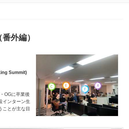
催（番外編）
king Summit)
B・OGに卒業後
役インターン生
うことが主な目