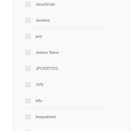
JavaScript
Jenkins
jest
Jetson Nano
JPCERT/CC
JVN
k8s
keepalived