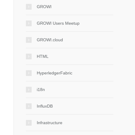
GROWI
GROWI Users Meetup
GROWI.cloud
HTML
HyperledgerFabric
i18n
InfluxDB
Infrastructure