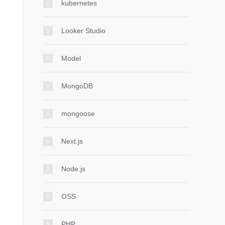
kubernetes
Looker Studio
Model
MongoDB
mongoose
Next.js
Node.js
OSS
PHP