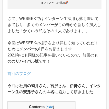
オフィスからの眺め
さて、WESEEKではインターン生採用も落ち着いて
きており、多くのメンバーがこの春から新しく加入し
ました！かくいう私もその１人であります。。
今回はWESEEKの様子をより詳しく知っていただく
ために
メンバーの1日
をお伝えします！
2021年にも同様の記事を書いているので、前回のも
のの
リバイバル版
です！
前回のブログ
今回は
社員の蛸井さん、宮沢さん、伊勢さん、インタ
ーン生の安孫子さん
の
４名
に協力して頂きました！
Contents
[
hide
]