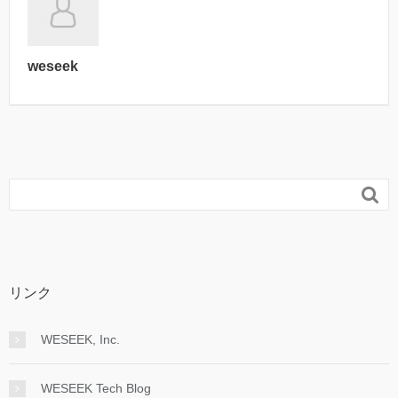
weseek

リンク
WESEEK, Inc.
WESEEK Tech Blog