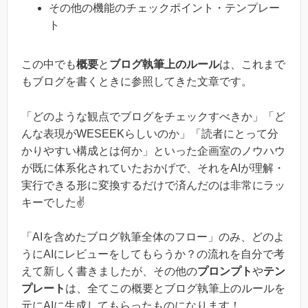
その他の機能のチェックポイント・テンプレー
ト
この中でも
概要
と
ブログ執筆上のルール
は、これまで
もブログを書くときに参照してきた文章です。
「どのような観点でブログをチェックすべきか」「ど
んな表現がWESEEKらしいのか」「読者にとって分
かりやすい構成とは何か」といった企画室のノウハウ
が既に体系化されていたおかげで、それをAIが理解・
実行できる形に変換するだけで済んだのは非常にラッ
キーでした✌️
「AIを含めたブログ執筆全体のフロー」のみ、どのよ
うにAIにレビューをしてもらうか？の流れを自分で考
えて新しく書きましたが、その他の
プロンプト
や
テン
プレート
は、全てこの概要とブログ執筆上のルールを
元にAIに生成してもらったものになります！