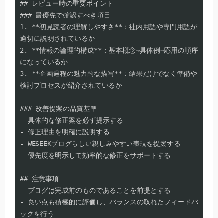
## レビュー時の重要ポイント

### 最優先で確認すべき項目

1. **初見読者の理解しやすさ**：社内用語や専門用語が
適切に説明されているか

2. **情報の論理的構成**：基本概念→具体例→応用の順序
になっているか

3. **企画過程の魅力的な描写**：結果だけでなく準備や
検討プロセスが紹介されているか

### 改善提案の品質基準

- 具体的な修正案を必ず提示する

- 修正理由を明確に説明する

- WESEEKブログらしい親しみやすい表現を提案する

- 優先度を明示して効率的な修正をサポートする

## 注意事項

- ブログは完成前のものであることを前提とする

- 良い点も積極的に評価し、バランスの取れたフィードバ
ックを行う
