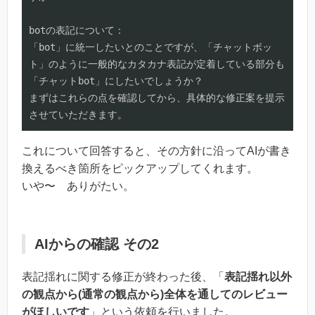
botの表記について：

「bot」に統一したいとのことですが、「チャットボッ
ト」のように一般的なカタカナ表記が定着している部分も
「チャットbot」にしたいでしょうか？

まずはこれらの点を確認してから、具体的な修正案を提示
させていただきます。
これについて回答すると、その方針に沿ってAIが書き
換えるべき箇所をピックアップしてくれます。
いや〜 ありがたい。
AIからの確認 その2
表記揺れに関する修正が終わった後、「
表記揺れ以外
の観点から(通常の観点から)全体を通してのレビュー
がほしいです
」という依頼を行いました。