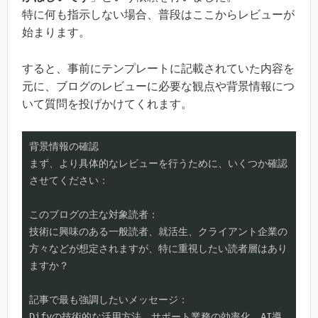
特に何も指示しない場合、普段はここからレビューが
始まります。
すると、事前にテンプレートに記載されていた内容を
元に、ブログのレビューに必要な観点や背景情報につ
いて質問を投げかけてくれます。
背景情報の確認

まず、より具体的なレビューを行うために、いくつか確認
させてください：

このブログの主な対象読者：

技術に興味のある一般読者、就活生、クライアント企業の
方々などが想定されますが、特に重視したい読者層はあり
ますか？

記事で最も強調したいメッセージ：

Difyの技術的な活用方法、サポート業務の効率化、AI導