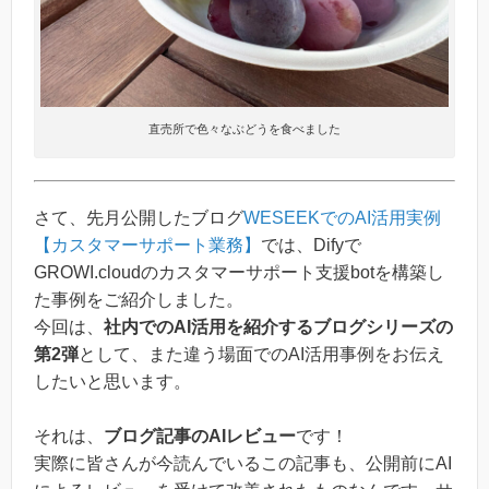
直売所で色々なぶどうを食べました
さて、先月公開したブログ
WESEEKでのAI活用実例
【カスタマーサポート業務】
では、Difyで
GROWI.cloudのカスタマーサポート支援botを構築し
た事例をご紹介しました。
今回は、
社内でのAI活用を紹介するブログシリーズの
第2弾
として、また違う場面でのAI活用事例をお伝え
したいと思います。
それは、
ブログ記事のAIレビュー
です！
実際に皆さんが今読んでいるこの記事も、公開前にAI