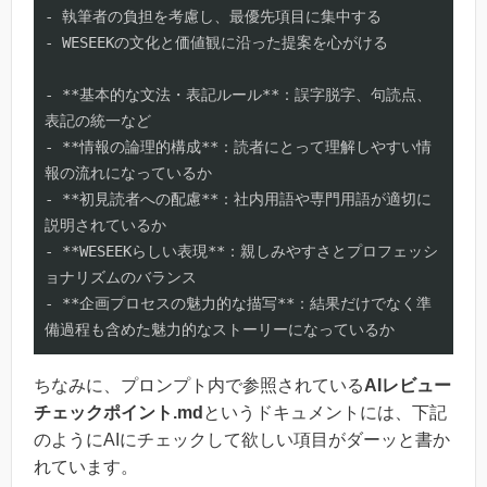
- 執筆者の負担を考慮し、最優先項目に集中する

- WESEEKの文化と価値観に沿った提案を心がける

- **基本的な文法・表記ルール**：誤字脱字、句読点、
表記の統一など

- **情報の論理的構成**：読者にとって理解しやすい情
報の流れになっているか

- **初見読者への配慮**：社内用語や専門用語が適切に
説明されているか

- **WESEEKらしい表現**：親しみやすさとプロフェッシ
ョナリズムのバランス

- **企画プロセスの魅力的な描写**：結果だけでなく準
備過程も含めた魅力的なストーリーになっているか
ちなみに、プロンプト内で参照されている
AIレビュー
チェックポイント.md
というドキュメントには、下記
のようにAIにチェックして欲しい項目がダーッと書か
れています。