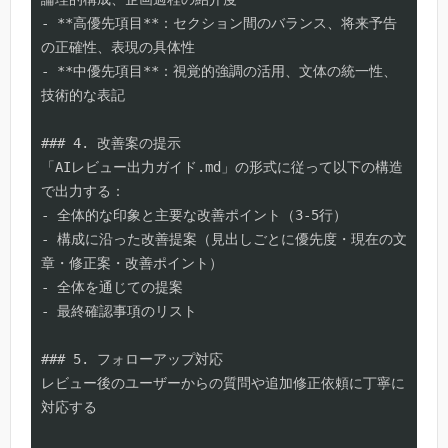
- **高優先項目**：セクション間のバランス、将来予告
の正確性、表現の具体性

- **中優先項目**：視覚的強調の活用、文体の統一性、
技術的な表記

### 4. 改善案の提示

「AIレビュー出力ガイド.md」の形式に従って以下の構造
で出力する：

- 全体的な印象と主要な改善ポイント（3-5行）

- 構成に沿った改善提案（見出しごとに優先度・現在の文
章・修正案・改善ポイント）

- 全体を通じての提案

- 最終確認事項のリスト

### 5. フォローアップ対応

レビュー後のユーザーからの質問や追加修正依頼に丁寧に
対応する
