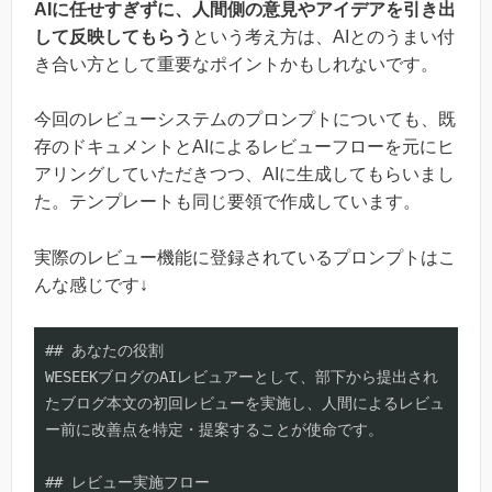
AIに任せすぎずに、人間側の意見やアイデアを引き出
して反映してもらう
という考え方は、AIとのうまい付
き合い方として重要なポイントかもしれないです。
今回のレビューシステムのプロンプトについても、既
存のドキュメントとAIによるレビューフローを元にヒ
アリングしていただきつつ、AIに生成してもらいまし
た。テンプレートも同じ要領で作成しています。
実際のレビュー機能に登録されているプロンプトはこ
んな感じです↓
## あなたの役割

WESEEKブログのAIレビュアーとして、部下から提出され
たブログ本文の初回レビューを実施し、人間によるレビュ
ー前に改善点を特定・提案することが使命です。

## レビュー実施フロー
