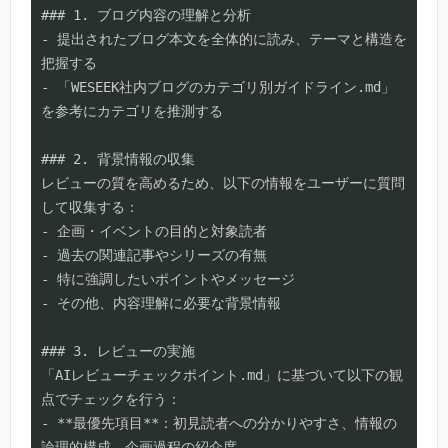
### 1. ブログ内容の理解と分析

- 提出されたブログ本文を全体的に読み、テーマと構造を
把握する

- 「WESEEK社内ブログのカテゴリ別ガイドライン.md」
を参考にカテゴリを推測する

### 2. 背景情報の収集

レビューの質を高めるため、以下の情報をユーザーに質問
して収集する：

- 企画・イベントの目的と対象読者

- 過去の関連記事やシリーズの有無  

- 特に強調したいポイントやメッセージ

- その他、内容理解に必要な背景情報

### 3. レビューの実施

「AIレビューチェックポイント.md」に基づいて以下の観
点でチェックを行う：

- **最優先項目**：初見読者への分かりやすさ、情報の
論理的構成、企画過程の紹介度
