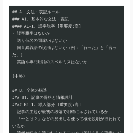
## A. 文法・表記ルール

### A1. 基本的な文法・表記

#### A1-1. 誤字脱字 [重要度:高]

- 誤字脱字はないか

- 送り仮名の間違いはないか

- 同音異義語の誤用はないか（例：「行った」と「言っ
た」）

- 英語や専門用語のスペルミスはないか

(中略)

## B. 全体の構造

### B1. 記事の骨格と情報設計

#### B1-1. 導入部分 [重要度:高]

- 記事の主題が最初の段落で明確に示されているか

- 「〜とは？」などの見出しを使って概念説明が行われて
いるか
