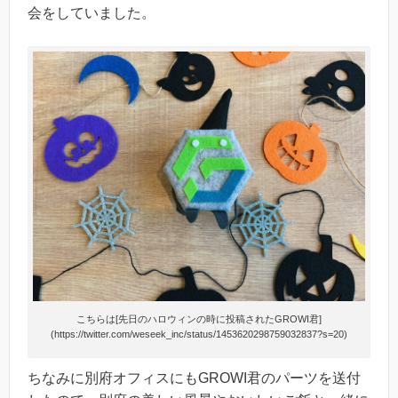
会をしていました。
こちらは[先日のハロウィンの時に投稿されたGROWI君]
(https://twitter.com/weseek_inc/status/1453620298759032837?s=20)
ちなみに別府オフィスにもGROWI君のパーツを送付