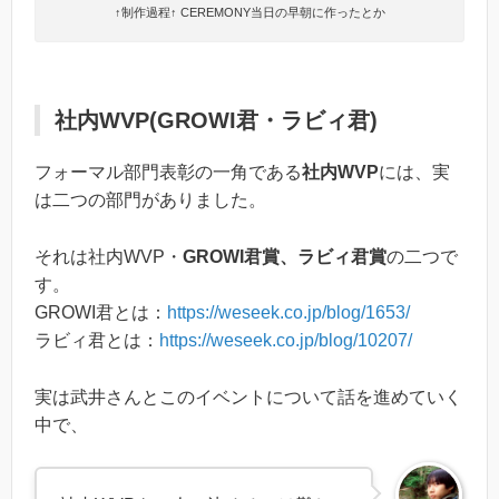
↑制作過程↑ CEREMONY当日の早朝に作ったとか
社内WVP(GROWI君・ラビィ君)
フォーマル部門表彰の一角である
社内WVP
には、実
は二つの部門がありました。
それは社内WVP・
GROWI君賞、ラビィ君賞
の二つで
す。
GROWI君とは：
https://weseek.co.jp/blog/1653/
ラビィ君とは：
https://weseek.co.jp/blog/10207/
実は武井さんとこのイベントについて話を進めていく
中で、