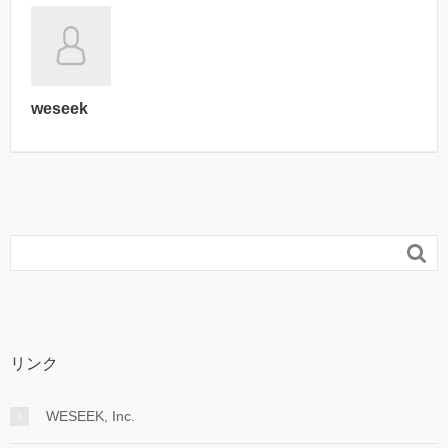
weseek

リンク
WESEEK, Inc.