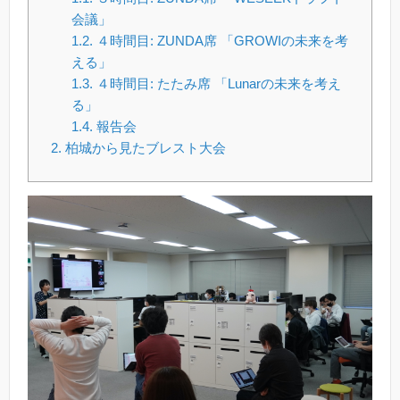
会議」
1.2.
４時間目: ZUNDA席 「GROWIの未来を考
える」
1.3.
４時間目: たたみ席 「Lunarの未来を考え
る」
1.4.
報告会
2.
柏城から見たブレスト大会