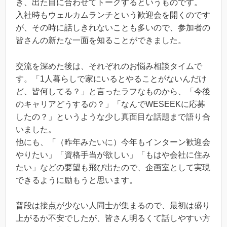
き、出た目に合わせてトークするというものです。
入社時もウェルカムランチという歓迎会を開くのです
が、その時に話しきれないことも多いので、参加者の
皆さんの新たな一面を知ることができました。
交流を深めた後は、それぞれのお悩み相談タイムで
す。「1人暮らしで家にいるとやることがないんだけ
ど、皆何してる？」と言ったラフなものから、「今後
のキャリアどうするの？」「なんでWESEEKに応募
したの？」というような少し真面目な話題まで語り合
いました。
他にも、「（昨年みたいに）今年もインターン歓迎会
やりたい」「資格手当が欲しい」「もはや会社に住み
たい」などの要望も飛び出たので、企画室として実現
できるように励もうと思います。
普段は接点が少ない人同士が集まるので、最初は盛り
上がるか不安でしたが、皆さん明るくて話しやすい方