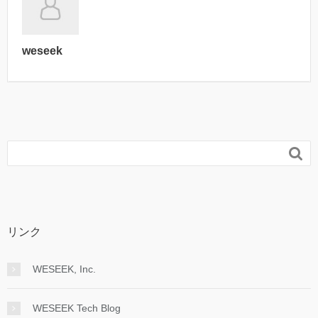
weseek

リンク
WESEEK, Inc.
WESEEK Tech Blog